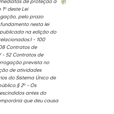
imediatas de proteção à
1º deste Lei
ogação, pelo prazo
fundamento nesta lei
publicada na edição do
relacionados:I - 100
108 Contratos de
V - 52 Contratos de
orrogação prevista no
ção de atividades
rios do Sistema Único de
blico.§ 2º - Os
escindidos antes do
emporária que deu causa