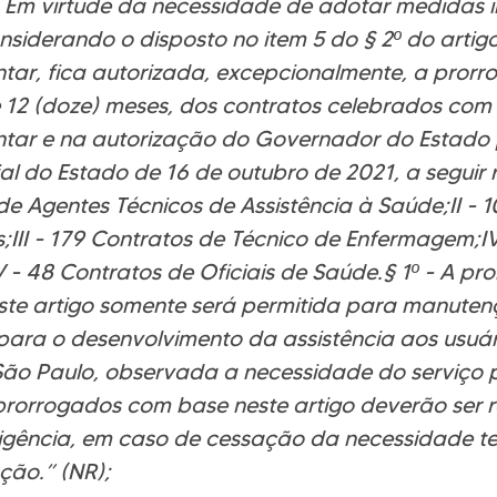
 - Em virtude da necessidade de adotar medidas 
siderando o disposto no item 5 do § 2º do artigo 
ar, fica autorizada, excepcionalmente, a prorr
12 (doze) meses, dos contratos celebrados com 
ar e na autorização do Governador do Estado 
ial do Estado de 16 de outubro de 2021, a seguir 
de Agentes Técnicos de Assistência à Saúde;II - 
s;III - 179 Contratos de Técnico de Enfermagem;I
 - 48 Contratos de Oficiais de Saúde.§ 1º - A pr
ste artigo somente será permitida para manuten
 para o desenvolvimento da assistência aos usuá
ão Paulo, observada a necessidade do serviço pú
prorrogados com base neste artigo deverão ser r
igência, em caso de cessação da necessidade t
ção.” (NR);