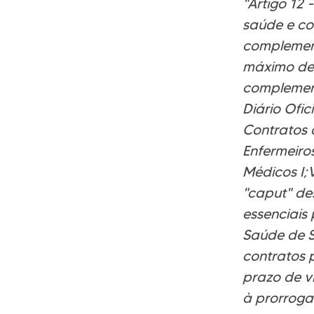
"Artigo 12
saúde e con
complement
máximo de 
complement
Diário Ofic
Contratos 
Enfermeiro
Médicos I;V
"caput" de
essenciais
Saúde de S
contratos 
prazo de v
à prorroga